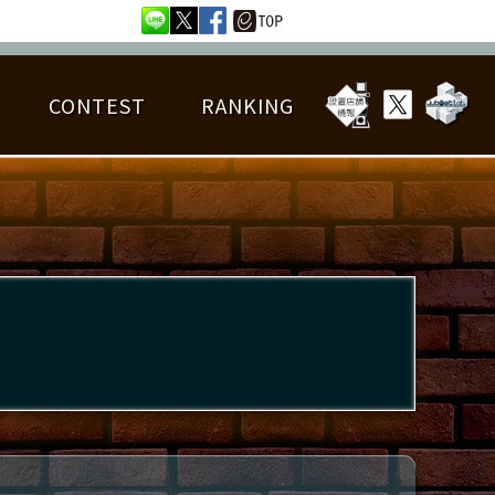
CONTEST
RANKING
OTAL BEST SCORE
楽曲データ
フレンドリスト
RANKING
詳細楽曲データ
んごろチャレンジ
EDIT譜面