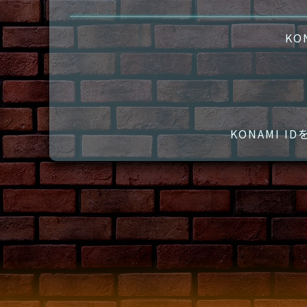
KO
KONAMI 