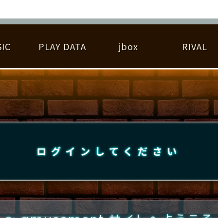
IC
PLAY DATA
jbox
RIVAL
RIGINAL HIT CHART
大会参加
逆ライバル一覧
遊べる楽曲
基本の遊び方
大会開催
ライバル比較
ゆびベル
BEST SCORE
大会参加情報
アーティスト紹介
遊び方ガイド
プレーヤー検索
RANKING
大会とは？
T
プレーグラフ
ね
ログインしてください