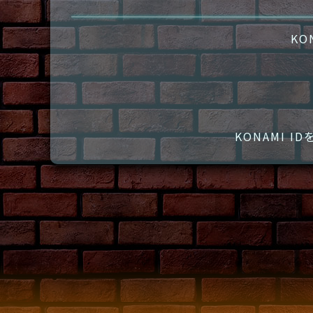
KO
KONAMI 