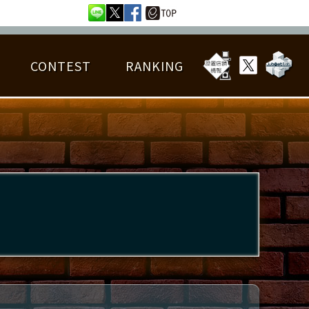
CONTEST
RANKING
OTAL BEST SCORE
楽曲データ
フレンドリスト
RANKING
詳細楽曲データ
んごろチャレンジ
EDIT譜面