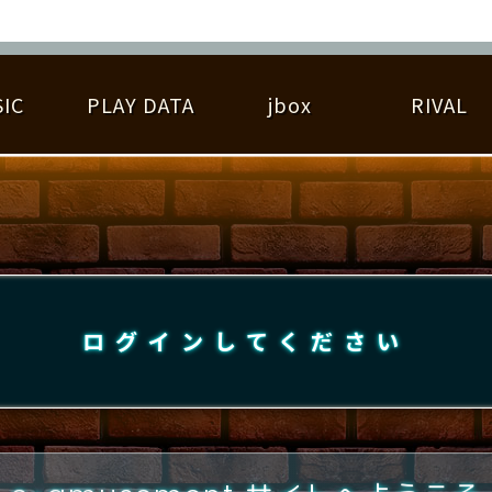
IC
PLAY DATA
jbox
RIVAL
RIGINAL HIT CHART
大会参加
逆ライバル一覧
遊べる楽曲
基本の遊び方
大会開催
ライバル比較
ゆびベル
BEST SCORE
大会参加情報
アーティスト紹介
遊び方ガイド
プレーヤー検索
RANKING
大会とは？
T
プレーグラフ
ね
ログインしてください