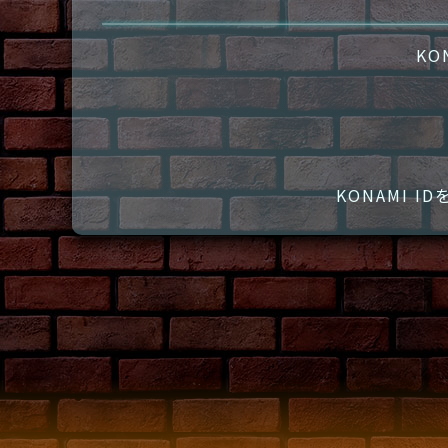
KO
KONAMI 