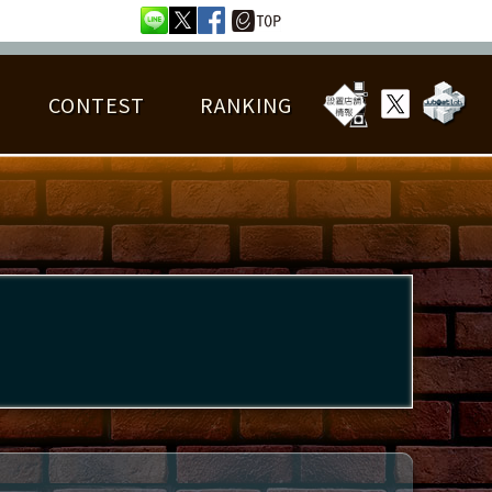
CONTEST
RANKING
OTAL BEST SCORE
楽曲データ
フレンドリスト
RANKING
詳細楽曲データ
んごろチャレンジ
EDIT譜面