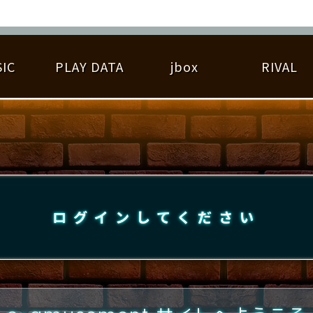
IC
PLAY DATA
jbox
RIVAL
RIGINAL HIT CHART
大会参加
逆ライバル一覧
遊べる楽曲
基本の遊び方
大会開催
ライバル比較
ゆびベル
BEST SCORE
大会参加情報
アーティスト紹介
遊び方ガイド
プレーヤー検索
RANKING
大会とは？
T
プレーグラフ
ね
ログインしてください