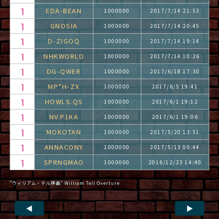
EDA-BEAN
1000000
2017/7/14 21:53
GNOSIA
1000000
2017/7/14 20:45
D-ZIGOQ
1000000
2017/7/14 19:14
NHKWORLD
1000000
2017/7/14 10:26
DG-QWER
1000000
2017/6/18 17:30
MP*H-ZX
1000000
2017/6/5 19:41
HOWLS.QS
1000000
2017/6/1 19:12
NV.P1KA
1000000
2017/6/1 19:06
MOKOTAN
1000000
2017/5/20 13:51
ANNACONY
1000000
2017/5/13 00:44
SPRNGMAO
1000000
2016/12/23 14:40
"ウィリアム・テル序曲" William Tell Overture
◀
▶