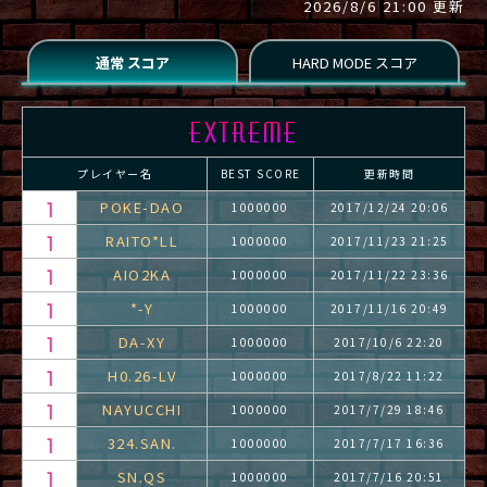
2026/8/6 21:00 更新
プレイヤー名
BEST SCORE
更新時間
POKE-DAO
1000000
2017/12/24 20:06
RAITO*LL
1000000
2017/11/23 21:25
AIO2KA
1000000
2017/11/22 23:36
*-Y
1000000
2017/11/16 20:49
DA-XY
1000000
2017/10/6 22:20
H0.26-LV
1000000
2017/8/22 11:22
NAYUCCHI
1000000
2017/7/29 18:46
324.SAN.
1000000
2017/7/17 16:36
SN.QS
1000000
2017/7/16 20:51