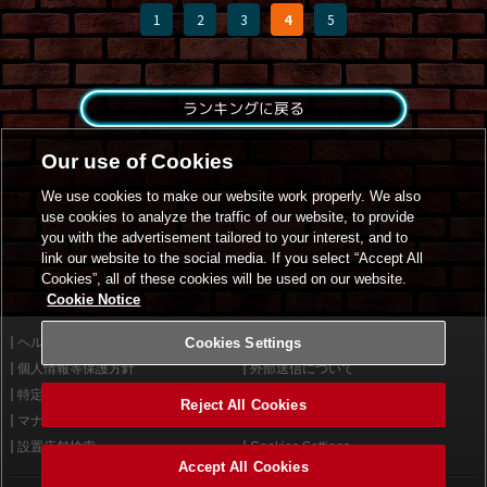
1
2
3
4
5
ランキングに戻る
Our use of Cookies
We use cookies to make our website work properly. We also
use cookies to analyze the traffic of our website, to provide
you with the advertisement tailored to your interest, and to
link our website to the social media. If you select “Accept All
Cookies”, all of these cookies will be used on our website.
Cookie Notice
ヘルプ
Cookies Settings
利用規約
個人情報等保護方針
外部送信について
特定商取引法に基づく表示
サイトポリシー
Reject All Cookies
マナー＆ルール
お問い合わせ
設置店舗検索
Cookies Settings
Accept All Cookies