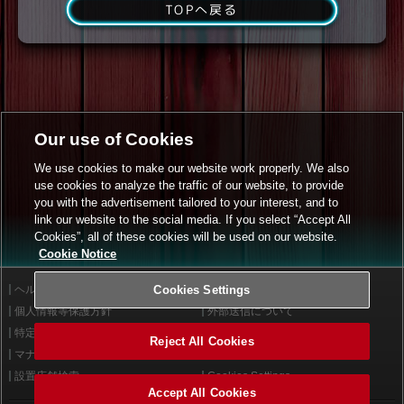
TOPへ戻る
Our use of Cookies
We use cookies to make our website work properly. We also
use cookies to analyze the traffic of our website, to provide
you with the advertisement tailored to your interest, and to
link our website to the social media. If you select “Accept All
Cookies”, all of these cookies will be used on our website.
Cookie Notice
ヘルプ
Cookies Settings
利用規約
個人情報等保護方針
外部送信について
特定商取引法に基づく表示
サイトポリシー
Reject All Cookies
マナー＆ルール
お問い合わせ
設置店舗検索
Cookies Settings
Accept All Cookies