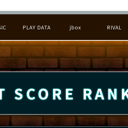
IC
PLAY DATA
jbox
RIVAL
RIGINAL HIT CHART
大会参加
逆ライバル一覧
遊べる楽曲
基本の遊び方
大会開催
ライバル比較
ゆびベル
BEST SCORE
大会参加情報
アーティスト紹介
遊び方ガイド
プレーヤー検索
RANKING
大会とは？
T
プレーグラフ
ね
T SCORE
RAN