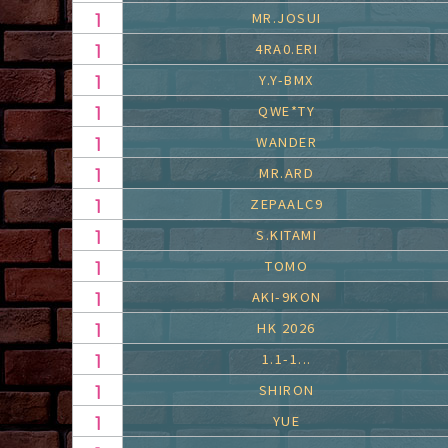
MR.JOSUI
4RA0.ERI
Y.Y-BMX
QWE*TY
WANDER
MR.ARD
ZEPAALC9
S.KITAMI
TOMO
AKI-9KON
HK 2026
1.1-1...
SHIRON
YUE