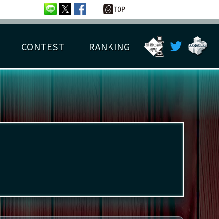
CONTEST
RANKING
OTAL BEST SCORE
楽曲データ
フレンドリスト
RANKING
詳細楽曲データ
んごろチャレンジ
EDIT譜面