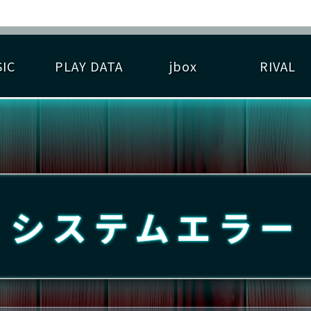
IC
PLAY DATA
jbox
RIVAL
RIGINAL HIT CHART
大会参加
逆ライバル一覧
遊べる楽曲
基本の遊び方
大会開催
ライバル比較
ゆびベル
BEST SCORE
大会参加情報
アーティスト紹介
遊び方ガイド
プレーヤー検索
RANKING
大会とは？
T
プレーグラフ
ね
システムエラー