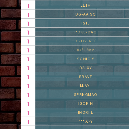
LL1H
DG-AA.SQ
ISTJ
POKE-DAO
O-OVER.J
84*F*MP
SONIC-Y
DA-XY
BRAVE
M.AY-
SPRNGMAO
IGOKIN
INORI.L
***.C-Y