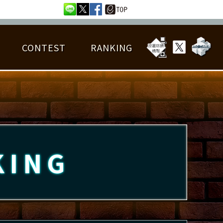
CONTEST
RANKING
OTAL BEST SCORE
楽曲データ
フレンドリスト
RANKING
詳細楽曲データ
んごろチャレンジ
EDIT譜面
KING