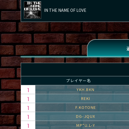
IN THE NAME OF LOVE
プレイヤー名
YKH.BKN
REKI
F.KOTONE
DG-JQUX
MP*U.L-Y