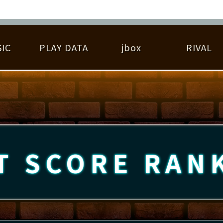
IC
PLAY DATA
jbox
RIVAL
RIGINAL HIT CHART
大会参加
逆ライバル一覧
遊べる楽曲
基本の遊び方
大会開催
ライバル比較
ゆびベル
BEST SCORE
大会参加情報
アーティスト紹介
遊び方ガイド
プレーヤー検索
RANKING
大会とは？
T
プレーグラフ
ね
T SCORE
RAN