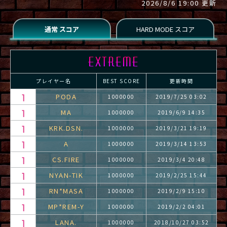
2026/8/6 19:00 更新
プレイヤー名
BEST SCORE
更新時間
PODA
1000000
2019/7/25 03:02
MA
1000000
2019/6/9 14:35
KRK.DSN.
1000000
2019/3/21 19:19
A
1000000
2019/3/14 13:53
CS.FIRE
1000000
2019/3/4 20:48
NYAN-TIK
1000000
2019/2/25 15:44
RN*MASA
1000000
2019/2/9 15:10
MP*REM-Y
1000000
2019/2/2 04:01
LANA.
1000000
2018/10/27 03:52