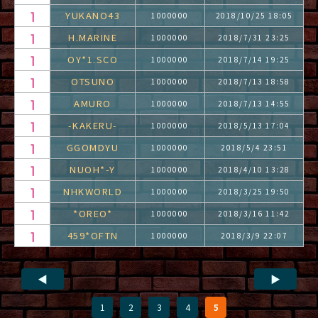
YUKANO43
1000000
2018/10/25 18:05
H.MARINE
1000000
2018/7/31 23:25
OY*1.SCO
1000000
2018/7/14 19:25
OTSUNO
1000000
2018/7/13 18:58
AMURO
1000000
2018/7/13 14:55
-KAKERU-
1000000
2018/5/13 17:04
GGOMDYU
1000000
2018/5/4 23:51
NUOH*-Y
1000000
2018/4/10 13:28
NHKWORLD
1000000
2018/3/25 19:50
*OREO*
1000000
2018/3/16 11:42
459*OFTN
1000000
2018/3/9 22:07
◀
▶
1
2
3
4
5