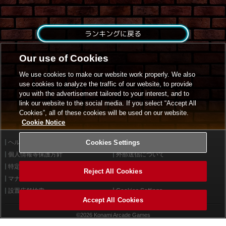
ランキングに戻る
Our use of Cookies
We use cookies to make our website work properly. We also
use cookies to analyze the traffic of our website, to provide
you with the advertisement tailored to your interest, and to
link our website to the social media. If you select “Accept All
Cookies”, all of these cookies will be used on our website.
Cookie Notice
ヘルプ
Cookies Settings
利用規約
個人情報等保護方針
外部送信について
特定商取引法に基づく表示
サイトポリシー
Reject All Cookies
マナー＆ルール
お問い合わせ
設置店舗検索
Cookies Settings
Accept All Cookies
©2026 Konami Arcade Games