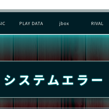
IC
PLAY DATA
jbox
RIVAL
RIGINAL HIT CHART
大会参加
逆ライバル一覧
遊べる楽曲
基本の遊び方
大会開催
ライバル比較
ゆびベル
BEST SCORE
大会参加情報
アーティスト紹介
遊び方ガイド
プレーヤー検索
RANKING
大会とは？
T
プレーグラフ
ね
システムエラー