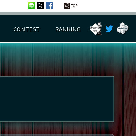
CONTEST
RANKING
OTAL BEST SCORE
楽曲データ
フレンドリスト
RANKING
詳細楽曲データ
んごろチャレンジ
EDIT譜面