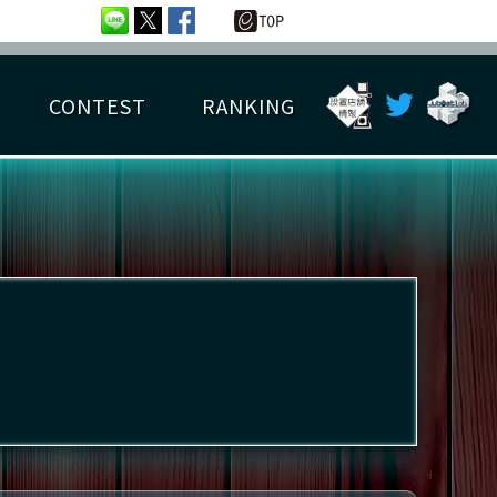
CONTEST
RANKING
OTAL BEST SCORE
楽曲データ
フレンドリスト
RANKING
詳細楽曲データ
んごろチャレンジ
EDIT譜面