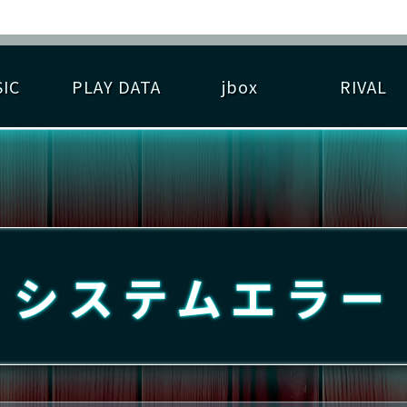
IC
PLAY DATA
jbox
RIVAL
RIGINAL HIT CHART
大会参加
逆ライバル一覧
遊べる楽曲
基本の遊び方
大会開催
ライバル比較
ゆびベル
BEST SCORE
大会参加情報
アーティスト紹介
遊び方ガイド
プレーヤー検索
RANKING
大会とは？
T
プレーグラフ
ね
システムエラー