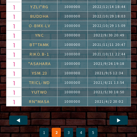
YZLI*RG
1000000
2022/12/14 18:44
BUDDHA
1000000
2022/10/29 18:03
O-BMX-LV
1000000
2022/10/29 15:09
YNC
1000000
2022/9/30 20:49
BT*TAMK
1000000
2021/11/11 20:47
RIKO.B-1
1000000
2021/10/11 22:44
*ASAHARA
1000000
2021/9/26 19:18
YSM.23
1000000
2021/9/5 12:34
TRICL-WD
1000000
2021/6/21 13:54
YUTWO
1000000
2021/5/30 18:50
RN*MASA
1000000
2021/4/2 20:02
◀
▶
1
2
3
4
5