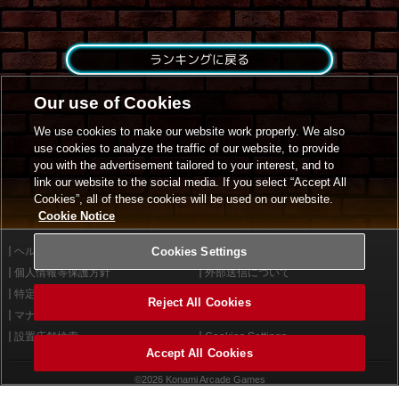
ランキングに戻る
Our use of Cookies
We use cookies to make our website work properly. We also
use cookies to analyze the traffic of our website, to provide
you with the advertisement tailored to your interest, and to
link our website to the social media. If you select “Accept All
Cookies”, all of these cookies will be used on our website.
Cookie Notice
ヘルプ
Cookies Settings
利用規約
個人情報等保護方針
外部送信について
特定商取引法に基づく表示
サイトポリシー
Reject All Cookies
マナー＆ルール
お問い合わせ
設置店舗検索
Cookies Settings
Accept All Cookies
©2026 Konami Arcade Games