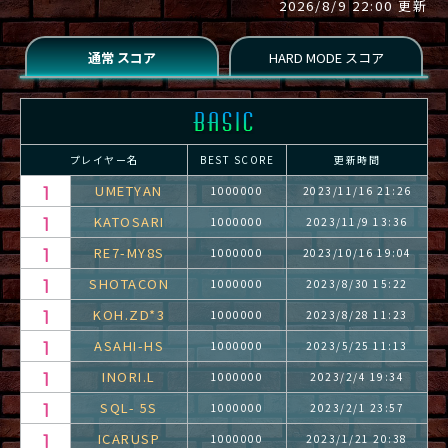
2026/8/9 22:00 更新
プレイヤー名
BEST SCORE
更新時間
UMETYAN
1000000
2023/11/16 21:26
KATOSARI
1000000
2023/11/9 13:36
RE7-MY8S
1000000
2023/10/16 19:04
SHOTACON
1000000
2023/8/30 15:22
KOH.ZD*3
1000000
2023/8/28 11:23
ASAHI-HS
1000000
2023/5/25 11:13
INORI.L
1000000
2023/2/4 19:34
SQL- 5S
1000000
2023/2/1 23:57
ICARUSP
1000000
2023/1/21 20:38