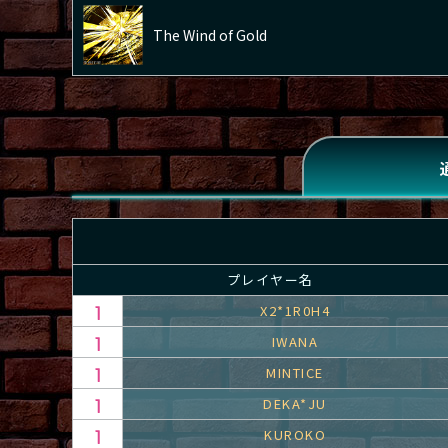
The Wind of Gold
プレイヤー名
X2*1R0H4
IWANA
MINTICE
DEKA*JU
KUROKO