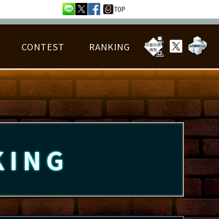
CONTEST
RANKING
OTAL BEST SCORE
楽曲データ
フレンドリスト
RANKING
詳細楽曲データ
んごろチャレンジ
EDIT譜面
KING