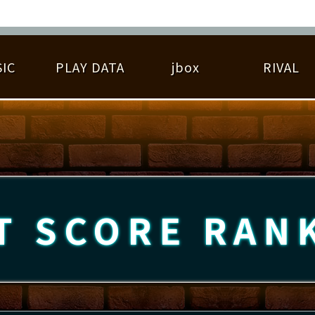
IC
PLAY DATA
jbox
RIVAL
RIGINAL HIT CHART
大会参加
逆ライバル一覧
遊べる楽曲
基本の遊び方
大会開催
ライバル比較
ゆびベル
BEST SCORE
大会参加情報
アーティスト紹介
遊び方ガイド
プレーヤー検索
RANKING
大会とは？
T
プレーグラフ
ね
T SCORE
RAN