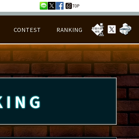
CONTEST
RANKING
OTAL BEST SCORE
楽曲データ
フレンドリスト
RANKING
詳細楽曲データ
んごろチャレンジ
EDIT譜面
KING