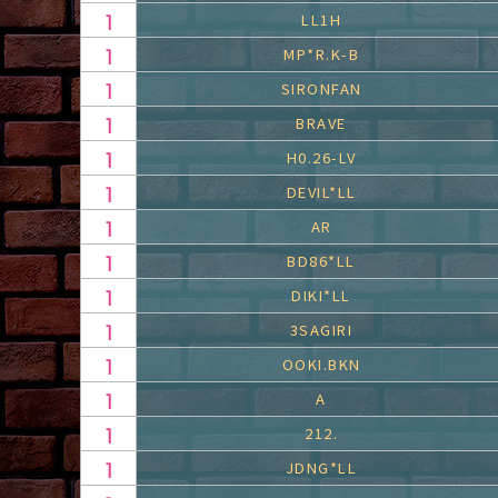
LL1H
MP*R.K-B
SIRONFAN
BRAVE
H0.26-LV
DEVIL*LL
AR
BD86*LL
DIKI*LL
3SAGIRI
OOKI.BKN
A
212.
JDNG*LL