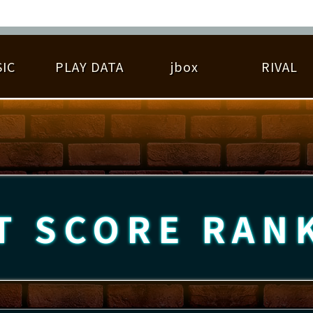
IC
PLAY DATA
jbox
RIVAL
RIGINAL HIT CHART
大会参加
逆ライバル一覧
遊べる楽曲
基本の遊び方
大会開催
ライバル比較
ゆびベル
BEST SCORE
大会参加情報
アーティスト紹介
遊び方ガイド
プレーヤー検索
RANKING
大会とは？
T
プレーグラフ
ね
T SCORE
RAN