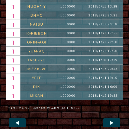
NUOH*-Y
1000000
2018/3/11 13:28
DHMO
1000000
2018/2/21 20:23
NATSU
1000000
2018/2/13 20:18
R-RIBBON
1000000
2018/1/23 17:55
ORIN-AOI
1000000
2018/1/21 22:18
YUM-AQ
1000000
2018/1/21 17:50
TAKE-GO
1000000
2018/1/18 17:29
MI*ZK-W.
1000000
2018/1/17 20:53
YEEE
1000000
2018/1/14 19:10
DIK
1000000
2018/1/14 16:09
MIKAN
1000000
2018/1/12 19:55
"きょうもハレバレ" Licensed by ふわりP,EXIT TUNES
◀
▶