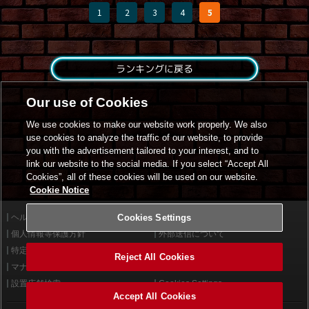
1
2
3
4
5
ランキングに戻る
Our use of Cookies
We use cookies to make our website work properly. We also
use cookies to analyze the traffic of our website, to provide
you with the advertisement tailored to your interest, and to
link our website to the social media. If you select “Accept All
Cookies”, all of these cookies will be used on our website.
Cookie Notice
ヘルプ
Cookies Settings
利用規約
個人情報等保護方針
外部送信について
特定商取引法に基づく表示
サイトポリシー
Reject All Cookies
マナー＆ルール
お問い合わせ
設置店舗検索
Cookies Settings
Accept All Cookies