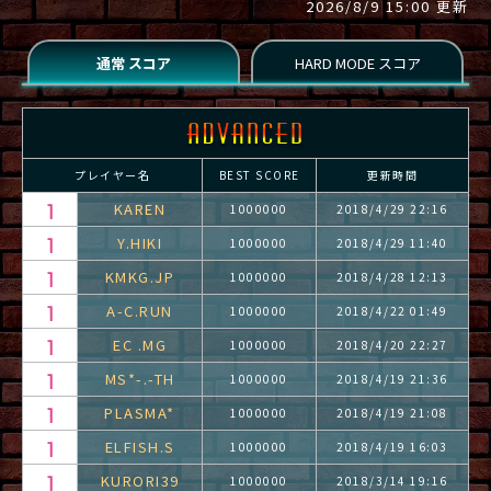
2026/8/9 15:00 更新
プレイヤー名
BEST SCORE
更新時間
KAREN
1000000
2018/4/29 22:16
Y.HIKI
1000000
2018/4/29 11:40
KMKG.JP
1000000
2018/4/28 12:13
A-C.RUN
1000000
2018/4/22 01:49
EC .MG
1000000
2018/4/20 22:27
MS*-.-TH
1000000
2018/4/19 21:36
PLASMA*
1000000
2018/4/19 21:08
ELFISH.S
1000000
2018/4/19 16:03
KURORI39
1000000
2018/3/14 19:16