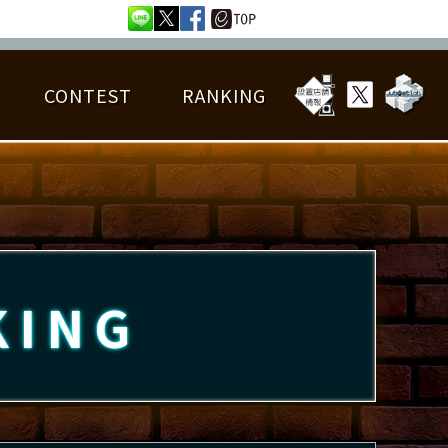
CONTEST
RANKING
OTAL BEST SCORE
楽曲データ
フレンドリスト
RANKING
詳細楽曲データ
んごろチャレンジ
EDIT譜面
KING