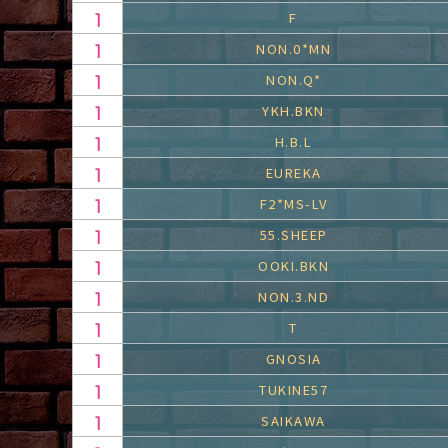
F
NON.0*MN
NON.Q*
YKH.BKN
H.B.L
EUREKA
F2*MS-LV
55.SHEEP
OOKI.BKN
NON.3.ND
T
GNOSIA
TUKINE57
SAIKAWA