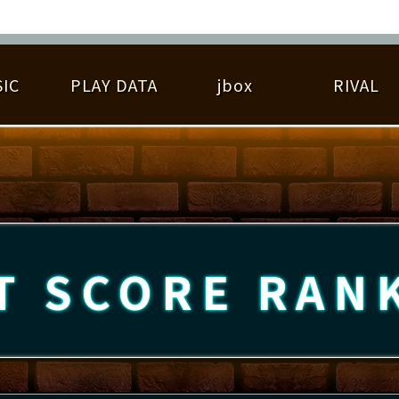
IC
PLAY DATA
jbox
RIVAL
RIGINAL HIT CHART
大会参加
逆ライバル一覧
遊べる楽曲
基本の遊び方
大会開催
ライバル比較
ゆびベル
BEST SCORE
大会参加情報
アーティスト紹介
遊び方ガイド
プレーヤー検索
RANKING
大会とは？
T
プレーグラフ
ね
T SCORE
RAN