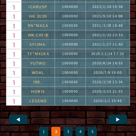
ICARUSP
1000000
2022/1/26 19:58
HK 2026
1000000
2021/9/10 14:08
RN*MASA
1000000
2021/3/28 18:48
WK.CAT-B
1000000
2021/1/22 22:53
SFI3MA.
1000000
2021/1/17 11:40
TF*M41K4
1000000
2020/12/14 17:24
YUTWO
1000000
2020/8/24 16:55
WOKL
1000000
2020/7/9 19:00
I9R..
1000000
2020/2/18 15:34
HORIX
1000000
2020/2/15 21:55
LEGEND
1000000
2020/2/1 19:40
◀
▶
1
2
3
4
5