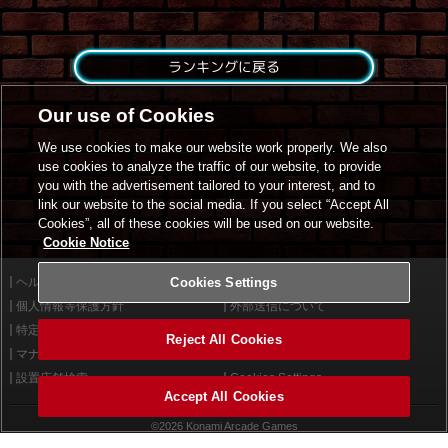
ランキングに戻る
Our use of Cookies
We use cookies to make our website work properly. We also
use cookies to analyze the traffic of our website, to provide
you with the advertisement tailored to your interest, and to
link our website to the social media. If you select “Accept All
Cookies”, all of these cookies will be used on our website.
Cookie Notice
ヘルプ
Cookies Settings
利用規約
個人情報等保護方針
外部送信について
特定商取引法に基づく表示
サイトポリシー
Reject All Cookies
マナー＆ルール
お問い合わせ
設置店舗検索
Cookies Settings
Accept All Cookies
©2026 Konami Arcade Games