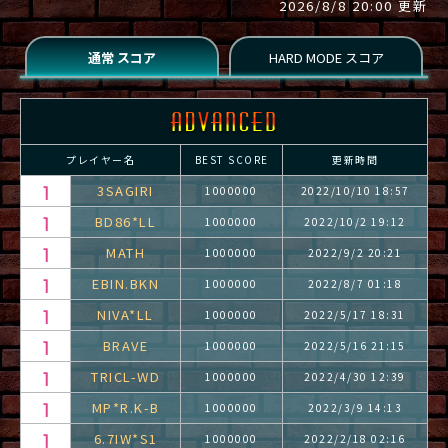
2026/8/8 20:00 更新
プレイヤー名
BEST SCORE
更新時間
3SAGIRI
1000000
2022/10/10 18:57
BD86*LL
1000000
2022/10/2 19:12
MATH
1000000
2022/9/2 20:21
EBIN.BKN
1000000
2022/8/7 01:18
NIVA*LL
1000000
2022/5/17 18:31
BRAVE
1000000
2022/5/16 21:15
TRICL-WD
1000000
2022/4/30 12:39
MP*R.K-B
1000000
2022/3/9 14:13
6.7IW*S1
1000000
2022/2/18 02:16