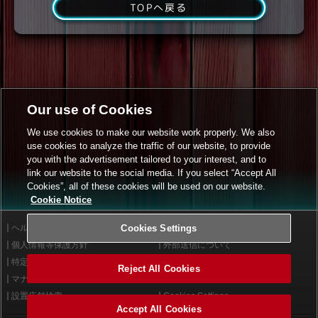
TOPへ戻る
Our use of Cookies
We use cookies to make our website work properly. We also
use cookies to analyze the traffic of our website, to provide
you with the advertisement tailored to your interest, and to
link our website to the social media. If you select “Accept All
Cookies”, all of these cookies will be used on our website.
Cookie Notice
ヘルプ
Cookies Settings
利用規約
個人情報等保護方針
外部送信について
特定商取引法に基づく表示
サイトポリシー
Reject All Cookies
マナー＆ルール
お問い合わせ
設置店舗検索
Cookies Settings
Accept All Cookies