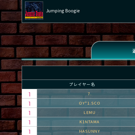
Jumping Boogie
プレイヤー名
7.
OY*1.SCO
LEMU
K1NTAMA
HASUNNY