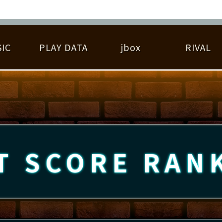
IC
PLAY DATA
jbox
RIVAL
RIGINAL HIT CHART
大会参加
逆ライバル一覧
遊べる楽曲
基本の遊び方
大会開催
ライバル比較
ゆびベル
BEST SCORE
大会参加情報
アーティスト紹介
遊び方ガイド
プレーヤー検索
RANKING
大会とは？
T
プレーグラフ
ね
T SCORE
RAN