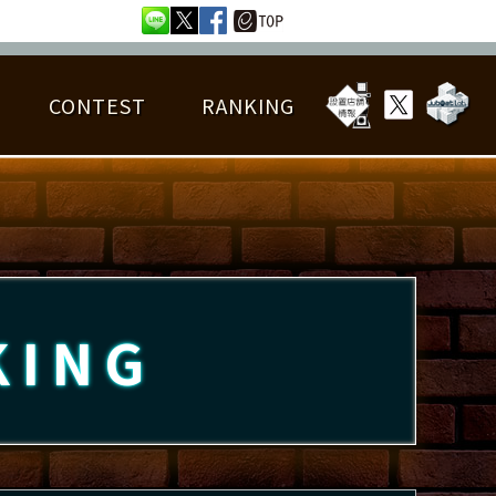
CONTEST
RANKING
OTAL BEST SCORE
楽曲データ
フレンドリスト
RANKING
詳細楽曲データ
んごろチャレンジ
EDIT譜面
KING