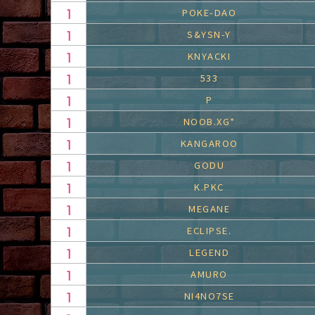
POKE-DAO
S&YSN-Y
KNYACKI
533
P
NOOB.XG*
KANGAROO
GODU
K.PKC
MEGANE
ECLIPSE.
LEGEND
AMURO
NI4NO7SE