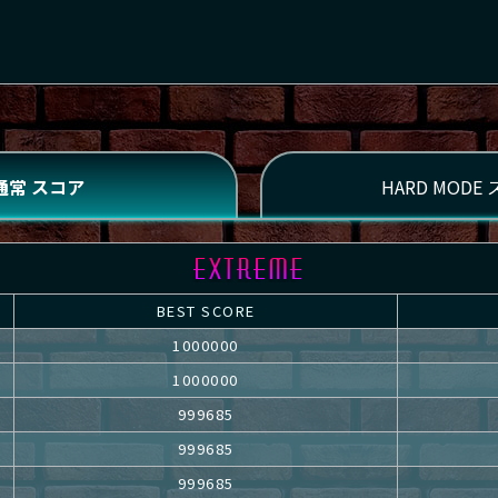
BEST SCORE
1000000
1000000
999685
999685
999685