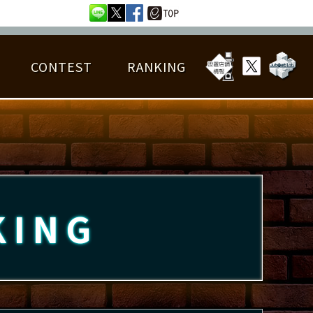
CONTEST
RANKING
OTAL BEST SCORE
楽曲データ
フレンドリスト
RANKING
詳細楽曲データ
んごろチャレンジ
EDIT譜面
KING