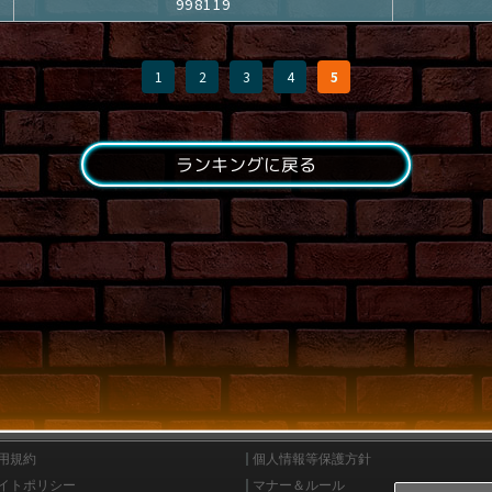
998119
1
2
3
4
5
ランキングに戻る
用規約
個人情報等保護方針
イトポリシー
マナー＆ルール