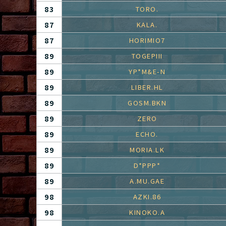
83
TORO.
87
KALA.
87
HORIMIO7
89
TOGEPIII
89
YP*M&E-N
89
LIBER.HL
89
GOSM.BKN
89
ZERO
89
ECHO.
89
MORIA.LK
89
D*PPP*
89
A.MU.GAE
98
AZKI.86
98
KINOKO.A