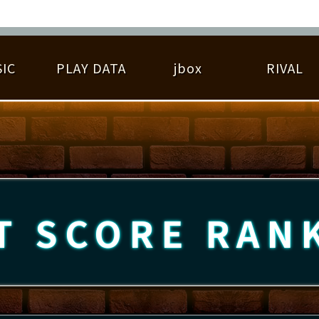
IC
PLAY DATA
jbox
RIVAL
RIGINAL HIT CHART
大会参加
逆ライバル一覧
遊べる楽曲
基本の遊び方
大会開催
ライバル比較
ゆびベル
BEST SCORE
大会参加情報
アーティスト紹介
遊び方ガイド
プレーヤー検索
RANKING
大会とは？
T
プレーグラフ
ね
T SCORE
RAN