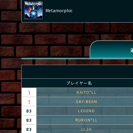
Metamorphic
プレイヤー名
RAITO*LL
SKY-BEAN
83
LEGEND
83
RURON*LL
83
LL1H