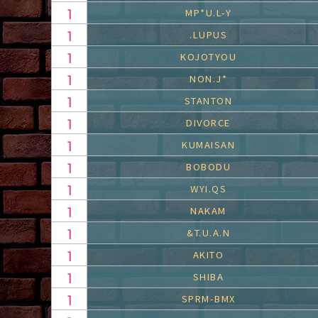
MP*U.L-Y
.LUPUS
KOJOTYOU
NON.J*
STANTON
DIVORCE
KUMAISAN
BOBODU
WYI.QS
NAKAM
&T.U.A.N
AKITO
SHIBA
SPRM-BMX