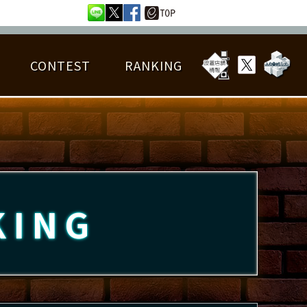
CONTEST
RANKING
OTAL BEST SCORE
楽曲データ
フレンドリスト
RANKING
詳細楽曲データ
んごろチャレンジ
EDIT譜面
KING