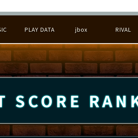
IC
PLAY DATA
jbox
RIVAL
RIGINAL HIT CHART
大会参加
逆ライバル一覧
遊べる楽曲
基本の遊び方
大会開催
ライバル比較
ゆびベル
BEST SCORE
大会参加情報
アーティスト紹介
遊び方ガイド
プレーヤー検索
RANKING
大会とは？
T
プレーグラフ
ね
T SCORE
RAN