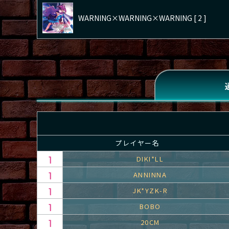
WARNING×WARNING×WARNING [ 2 ]
プレイヤー名
DIKI*LL
ANNINNA
JK*YZK-R
BOBO
20CM