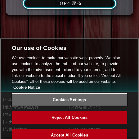
TOPへ戻る
Our use of Cookies
We use cookies to make our website work properly. We also
use cookies to analyze the traffic of our website, to provide
you with the advertisement tailored to your interest, and to
link our website to the social media. If you select “Accept All
Cookies”, all of these cookies will be used on our website.
Cookie Notice
ヘルプ
Cookies Settings
利用規約
個人情報等保護方針
外部送信について
特定商取引法に基づく表示
サイトポリシー
Reject All Cookies
マナー＆ルール
お問い合わせ
設置店舗検索
Cookies Settings
Accept All Cookies