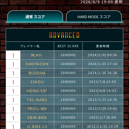
2026/8/9 19:00 更新
プレイヤー名
BEST SCORE
更新時間
M.AY-
1000000
2024/1/31 00:54
SHOTACON
1000000
2024/1/25 17:16
BUDDHA
1000000
2024/1/20 20:28
33KOU
1000000
2023/7/8 15:50
HONG-YA*
1000000
2023/6/8 16:33
TXC-NAN1
1000000
2023/5/23 18:34
TRICL-WD
1000000
2023/2/25 19:01
EBIN.BKN
1000000
2023/2/7 20:09
O-BMX-LV
1000000
2022/12/25 23:19