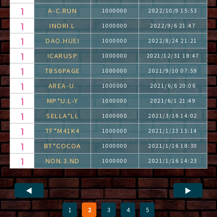
A-C.RUN
1000000
2022/10/9 15:53
INORI.L
1000000
2022/9/6 21:47
DAO.HUEI
1000000
2022/8/24 21:21
ICARUSP
1000000
2021/12/31 18:47
TBS6PAGE
1000000
2021/9/10 07:59
AREA-U.
1000000
2021/6/6 20:06
MP*U.L-Y
1000000
2021/6/1 21:49
SELLA*LL
1000000
2021/3/16 14:02
TF*M41K4
1000000
2021/1/23 15:14
BT*COCOA
1000000
2021/1/16 18:30
NON.3.ND
1000000
2021/1/16 14:23
◀
▶
1
2
3
4
5