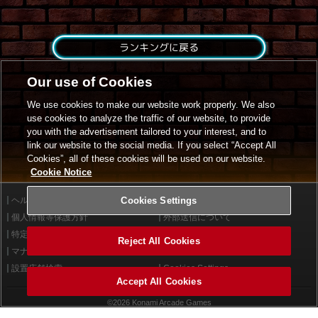
ランキングに戻る
Our use of Cookies
We use cookies to make our website work properly. We also
use cookies to analyze the traffic of our website, to provide
you with the advertisement tailored to your interest, and to
link our website to the social media. If you select “Accept All
Cookies”, all of these cookies will be used on our website.
Cookie Notice
ヘルプ
Cookies Settings
利用規約
個人情報等保護方針
外部送信について
特定商取引法に基づく表示
サイトポリシー
Reject All Cookies
マナー＆ルール
お問い合わせ
設置店舗検索
Cookies Settings
Accept All Cookies
©2026 Konami Arcade Games