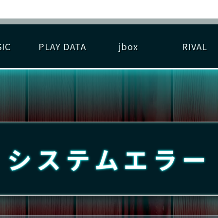
IC
PLAY DATA
jbox
RIVAL
RIGINAL HIT CHART
大会参加
逆ライバル一覧
遊べる楽曲
基本の遊び方
大会開催
ライバル比較
ゆびベル
BEST SCORE
大会参加情報
アーティスト紹介
遊び方ガイド
プレーヤー検索
RANKING
大会とは？
T
プレーグラフ
ね
システムエラー