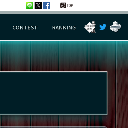
CONTEST
RANKING
OTAL BEST SCORE
楽曲データ
フレンドリスト
RANKING
詳細楽曲データ
んごろチャレンジ
EDIT譜面