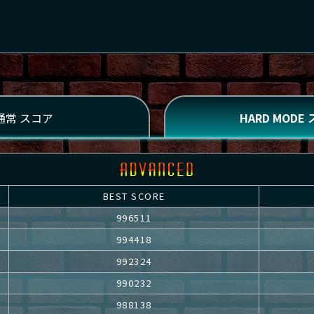
BEST SCORE
996511
994418
992324
990232
988138