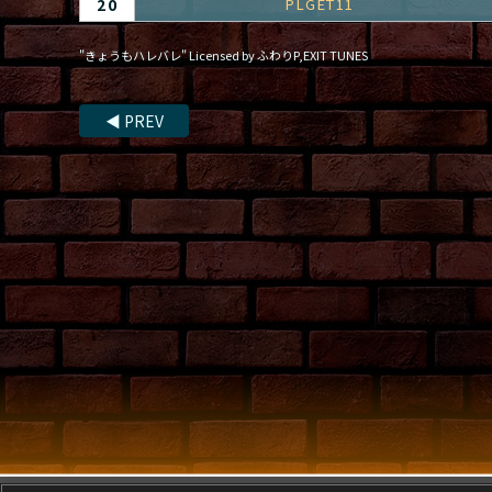
20
PLGET11
"きょうもハレバレ" Licensed by ふわりP,EXIT TUNES
◀
PREV