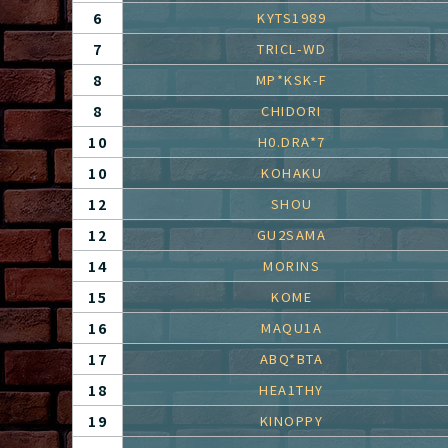
6
KYTS1989
7
TRICL-WD
8
MP*KSK-F
8
CHIDORI
10
H0.DRA*7
10
KOHAKU
12
SHOU
12
GU2SAMA
14
MORINS
15
KOME
16
MAQU1A
17
ABQ*BTA
18
HEA1THY
19
KINOPPY