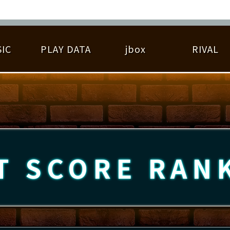
IC
PLAY DATA
jbox
RIVAL
RIGINAL HIT CHART
大会参加
逆ライバル一覧
遊べる楽曲
基本の遊び方
大会開催
ライバル比較
ゆびベル
BEST SCORE
大会参加情報
アーティスト紹介
遊び方ガイド
プレーヤー検索
RANKING
大会とは？
T
プレーグラフ
ね
T SCORE
RAN