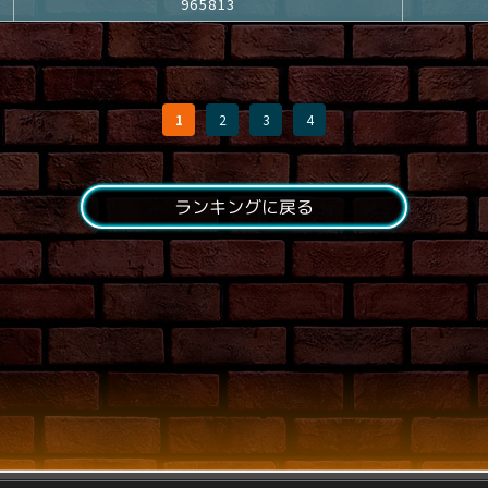
965813
1
2
3
4
ランキングに戻る