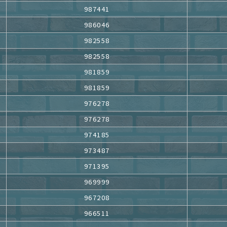
987441
986046
982558
982558
981859
981859
976278
976278
974185
973487
971395
969999
967208
966511