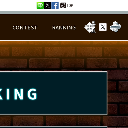
CONTEST
RANKING
OTAL BEST SCORE
楽曲データ
フレンドリスト
RANKING
詳細楽曲データ
んごろチャレンジ
EDIT譜面
KING