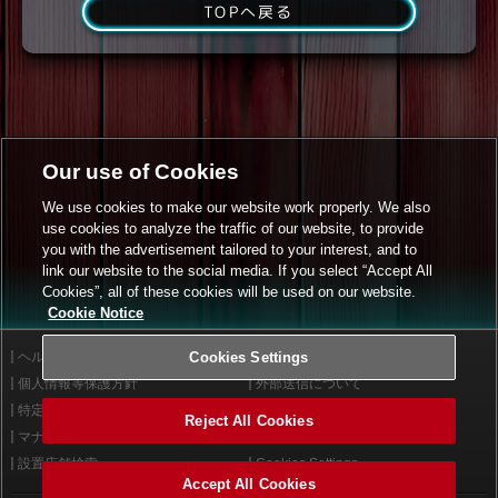
TOPへ戻る
Our use of Cookies
We use cookies to make our website work properly. We also
use cookies to analyze the traffic of our website, to provide
you with the advertisement tailored to your interest, and to
link our website to the social media. If you select “Accept All
Cookies”, all of these cookies will be used on our website.
Cookie Notice
ヘルプ
Cookies Settings
利用規約
個人情報等保護方針
外部送信について
特定商取引法に基づく表示
サイトポリシー
Reject All Cookies
マナー＆ルール
お問い合わせ
設置店舗検索
Cookies Settings
Accept All Cookies