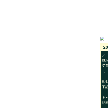
20
／
BE
受賞
＼
6月
下
ギ
悲報