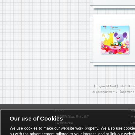
【Engraved Mark】 ©2013 Konam
al Entertainment / 【anemone
ヘルプ
利
特定商取引法に基づく表示
サ
Our use of Cookies
設置店舗検索
Coo
We use cookies to make our website work properly. We also use cookies t
ou with the advertisement tailored to your interest, and to link our websi