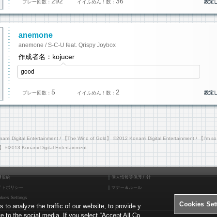
292
36
プレー回数：
イイふめん！数：
anemone
anemone / S-C-U feat. Qrispy Joybox
作成者名：kojucer
good
5
2
プレー回数：
イイふめん！数：
i Digital Entertainment / 【The Wind of Gold】 ©2012 Konami Digital Entertainment / 【I'm s
】 ©2013 Konami Digital Entertainment
用規約
個人情報等保護方針
イトポリシー
マナー＆ルール
kies Settings
Cookies Set
o analyze the traffic of our website, to provide y
te to the social media. If you select “Accept All Co