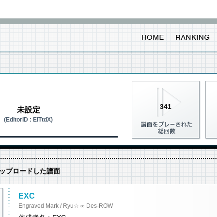
341
未設定
(EditorID : EiTtdX)
ップロードした譜面
EXC
Engraved Mark / Ryu☆ ∞ Des-ROW