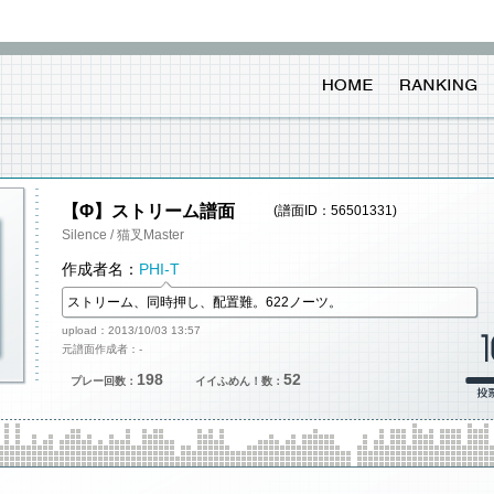
【Φ】ストリーム譜面
(譜面ID：56501331)
Silence / 猫叉Master
作成者名：
PHI-T
ストリーム、同時押し、配置難。622ノーツ。
upload：2013/10/03 13:57
元譜面作成者：-
198
52
プレー回数：
イイふめん！数：