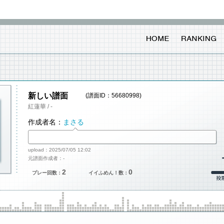
新しい譜面
(譜面ID：56680998)
紅蓮華 / -
作成者名：
まさる
upload：2025/07/05 12:02
元譜面作成者：-
2
0
プレー回数：
イイふめん！数：