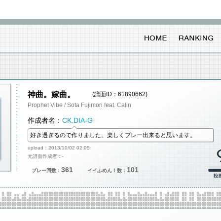
神曲。嫁曲。
(譜面ID：61890662)
Prophet Vibe / Sota Fujimori feat. Calin
作成者名：
CK.DIA-G
好き過ぎるので作りました。楽しくプレー出来ると思います。
upload：2013/10/02 02:05
元譜面作成者：-
361
101
プレー回数：
イイふめん！数：