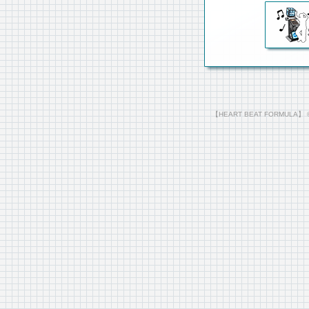
【HEART BEAT FORMULA】 ©201