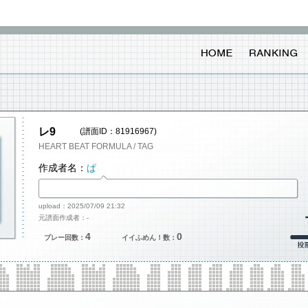
レ9
(譜面ID：81916967)
HEART BEAT FORMULA / TAG
作成者名：
ぱ
upload：2025/07/09 21:32
元譜面作成者：-
4
0
プレー回数：
イイふめん！数：