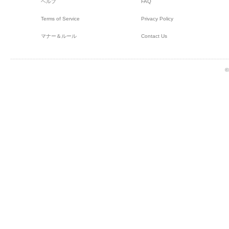
ヘルプ
FAQ
Terms of Service
Privacy Policy
マナー＆ルール
Contact Us
©