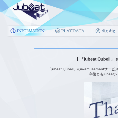
【 「jubeat Qubel
「jubeat Qubell」のe-amuseme
今後ともjube