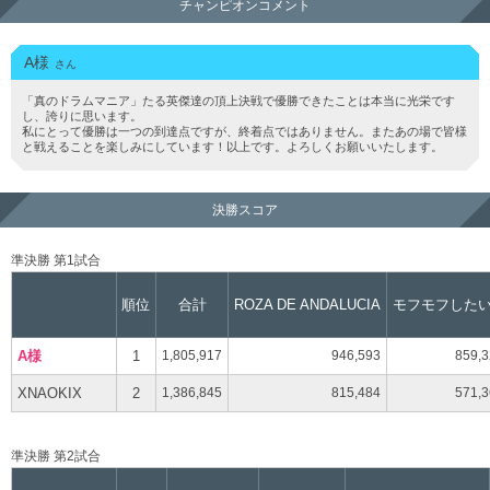
チャンピオンコメント
A様
さん
「真のドラムマニア」たる英傑達の頂上決戦で優勝できたことは本当に光栄です
し、誇りに思います。
私にとって優勝は一つの到達点ですが、終着点ではありません。またあの場で皆様
と戦えることを楽しみにしています！以上です。よろしくお願いいたします。
決勝スコア
準決勝 第1試合
順位
合計
ROZA DE ANDALUCIA
モフモフした
A様
1
1,805,917
946,593
859,
XNAOKIX
2
1,386,845
815,484
571,
準決勝 第2試合