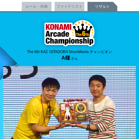
ルール・特典
ファイナリスト
リザルト
The 6th KAC GITADORA DrumMania チャンピオン
A様
さん