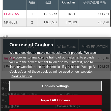
順位
合計
Obsidian
子供の落書き帳
LEABLAST
1
1,790,765
916,041
874,724
NKN-JET.
2
1,653,509
872,383
781,126
決勝
Our use of Cookies
順位
合計
White Forest
MIND ERUPTION
We use cookies to make our website work properly. We also
use cookies to analyze the traffic of our website, to provide
A様
1
1,851,182
919,866
931,316
you with the advertisement tailored to your interest, and to
LEABLAST
2
1,704,768
894,963
809,805
link our website to the social media. If you select “Accept All
Cookies”, all of these cookies will be used on our website.
Cookie Notice
ヘルプ
利用規約
Cookies Settings
個人情報等保護方針
外部送信について
特定商取引法に基づく表示
サイトポリシー
Reject All Cookies
マナー＆ルール
お問い合わせ
設置店舗検索
Cookies Settings