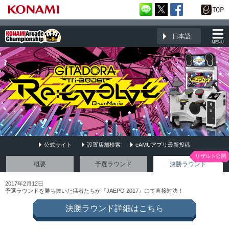
日本語
MENU
公式サイト
設置店舗検索
eAMUアプリ最新投稿
GITADORA Tri-Boost Re:EVOLVE DrumMania
概要
予選ラウンド
決勝ラウンド
2017年2月12日
予選ラウンドを勝ち抜いた猛者たちが『JAEPO 2017』にて直接対決！
決勝ラウンド詳細はこちら