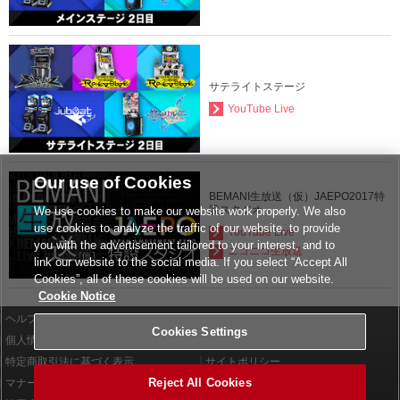
サテライトステージ
YouTube Live
Our use of Cookies
BEMANI生放送（仮）JAEPO2017特
設スタジオ
We use cookies to make our website work properly. We also
use cookies to analyze the traffic of our website, to provide
YouTube Live
you with the advertisement tailored to your interest, and to
ニコニコ生放送
link our website to the social media. If you select “Accept All
Cookies”, all of these cookies will be used on our website.
Cookie Notice
ヘルプ
利用規約
Cookies Settings
個人情報等保護方針
外部送信について
特定商取引法に基づく表示
サイトポリシー
Reject All Cookies
マナー＆ルール
お問い合わせ