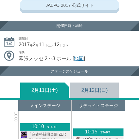
JAEPO 2017
公式サイト
開催日時・場所
開催日
2017
2
11
12
年
月
日(土)･
日(日)
場所
幕張メッセ 2～3 ホール
[
地図
]
ステージスケジュール
2月11日(土)
2月12日(日)
メインステージ
サテライトステージ
10:00
10:10
START
10:15
START
「麻雀格闘倶楽部 ZER