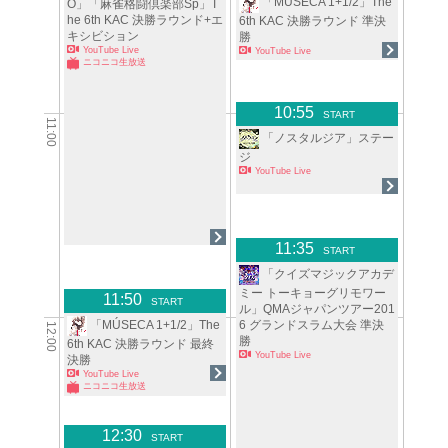
「MÚSECA 1+1/2」The
O」「麻雀格闘倶楽部Sp」T
he 6th KAC 決勝ラウンド+エ
6th KAC 決勝ラウンド 準決
キシビション
勝
YouTube Live
YouTube Live
ニコニコ生放送
10:55
START
11:00
「ノスタルジア」ステー
ジ
YouTube Live
11:35
START
「クイズマジックアカデ
ミー トーキョーグリモワー
11:50
START
ル」QMAジャパンツアー201
6 グランドスラム大会 準決
「MÚSECA 1+1/2」The
12:00
勝
6th KAC 決勝ラウンド 最終
YouTube Live
決勝
YouTube Live
ニコニコ生放送
12:30
START