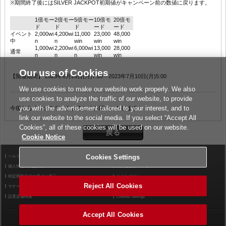
※期間終了後にはSILVER JACKPOT初期値がキャンペーン前の数値に戻ります。
1倍モー
2倍モー
5倍モー
10倍モ
20倍モ
ド
ド
ド
ード
ード
イベント
2,000wi
4,200wi
11,000
23,000
48,000
中
n
n
win
win
win
1,000wi
2,200wi
6,000wi
13,000
28,000
通常
n
n
n
win
win
Our use of Cookies
【開催期間】 2023年6月26日(月)7:00～2023年7月10日(月)5:00
We use cookies to make our website work properly. We also
use cookies to analyze the traffic of our website, to provide
you with the advertisement tailored to your interest, and to
今後とも『コナステ』をよろしくお願いいたします。
link our website to the social media. If you select “Accept All
Cookies”, all of these cookies will be used on our website.
Cookie Notice
ヘルプ
Cookies Settings
利用規約
個人情報等保護方針
外部送信について
特定商取引法に基づく表示
サイトポリシー
Reject All Cookies
マナー＆ルール
お問い合わせ
設置店舗検索
Cookies Settings
Accept All Cookies
©2026 Konami Arcade Games