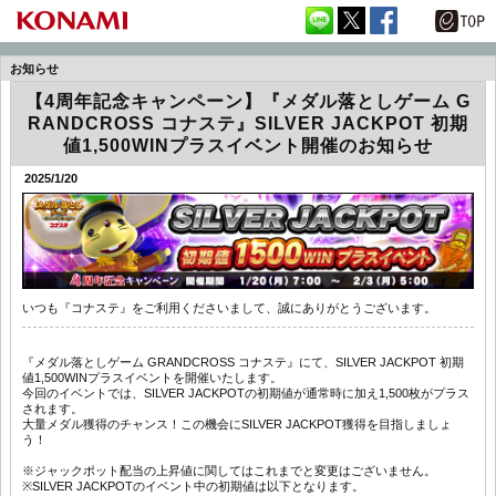
お知らせ
【4周年記念キャンペーン】『メダル落としゲーム G
RANDCROSS コナステ』SILVER JACKPOT 初期
値1,500WINプラスイベント開催のお知らせ
2025/1/20
いつも『コナステ』をご利用くださいまして、誠にありがとうございます。
『メダル落としゲーム GRANDCROSS コナステ』にて、SILVER JACKPOT 初期
値1,500WINプラスイベントを開催いたします。
今回のイベントでは、SILVER JACKPOTの初期値が通常時に加え1,500枚がプラス
されます。
大量メダル獲得のチャンス！この機会にSILVER JACKPOT獲得を目指しましょ
う！
※ジャックポット配当の上昇値に関してはこれまでと変更はございません。
※SILVER JACKPOTのイベント中の初期値は以下となります。