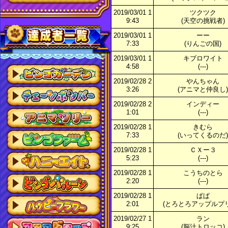
2019/03/01 1
ツクツク
9:43
(天空の挑戦者)
2019/03/01 1
ーー
7:33
(りんごの国)
2019/03/01 1
キブロワイト
4:58
(---)
2019/02/28 2
やんちゃん
3:26
(アニマと仲良し)
2019/02/28 2
インディー
1:01
(---)
2019/02/28 1
きむら
7:33
(いってくるのだ)
2019/02/28 1
ＣＸー３
5:23
(---)
2019/02/28 1
こうちのとら
2:20
(---)
2019/02/28 1
ぱぱ
2:01
(とろとろアップルプリ
2019/02/27 1
ラン
9:25
(脳汁トロッコ)