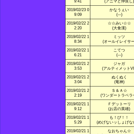
9:41
(アニマと仲良し)
2019/02/23 0
かなうぇい
9:09
(---)
2019/02/22 2
☆☆みい☆☆
2:20
(大食漢)
2019/02/22 1
ミッツ
8:34
(オールイレイサー
2019/02/22 1
こてつ
6:21
(---)
2019/02/21 2
ジャガ
3:53
(アルティメットVII
2019/02/21 2
ぬくぬく
3:04
(竜神)
2019/02/21 2
Ｓ＆Ａ☆
2:19
(ワンダートラベラ
2019/02/21 1
Ｆデットーリ
9:12
(お店の英雄)
2019/02/21 1
も！ぴ！！
5:29
(めげないッしょげな
2019/02/21 1
なおちゃん☆