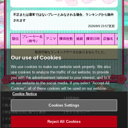
不正または通常ではないプレーとみなされる場合、ランキングから除外
されます
2026/8/9 23:57更新
プレーヤー名
順位
アニマ
獲得枚数
連鎖
獲得日時
店舗名
都道府
（称号）
取得可能なランキングデータがありませんでした。
Our use of Cookies
We use cookies to make our website work properly. We also
use cookies to analyze the traffic of our website, to provide
you with the advertisement tailored to your interest, and to li
nk our website to the social media. If you select “Accept All
Cookies”, all of these cookies will be used on our website.
Cookie Notice
ヘルプ
利用規約
Cookies Settings
個人情報等保護方針
外部送信について
特定商取引法に基づく表示
サイトポリシー
マナー＆ルール
お問い合わせ
Reject All Cookies
設置店舗検索
Cookies Settings