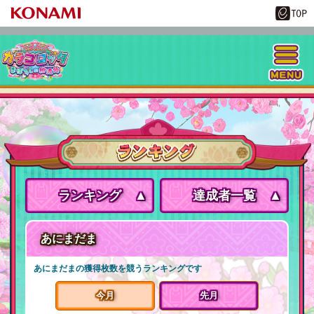
ランキング
達成者一覧
あにまだま
あにまだまの獲得枚数を競うランキングです
今月
先月