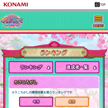
ランキング
達成者一覧
カラころがし
カラころがしの獲得枚数を競うランキングです
今月
先月