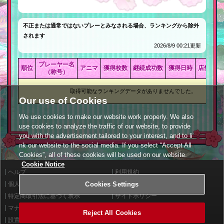
不正または通常ではないプレーとみなされる場合、ランキングから除外
されます
2026/8/9 00:21更新
プレーヤー名
順位
アニマ
獲得枚数
継続成功数
獲得日時
店舗名
（称号）
取得可能なランキングデータがありませんでした。
Our use of Cookies
We use cookies to make our website work properly. We also
use cookies to analyze the traffic of our website, to provide
you with the advertisement tailored to your interest, and to li
nk our website to the social media. If you select “Accept All
Cookies”, all of these cookies will be used on our website.
Cookie Notice
ヘルプ
利用規約
Cookies Settings
個人情報等保護方針
外部送信について
特定商取引法に基づく表示
サイトポリシー
マナー＆ルール
お問い合わせ
Reject All Cookies
設置店舗検索
Cookies Settings