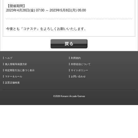
【開催期間】
2023年4月28日(金) 07:00 ～ 2023年5月8日(月) 05:00
今後とも『コナステ』をよろしくお願いいたします。
ヘルプ
利用規約
個人情報等保護方針
外部送信について
特定商取引法に基づく表示
サイトポリシー
マナー＆ルール
お問い合わせ
設置店舗検索
©2026 Konami Arcade Games