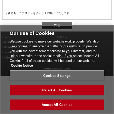
今後とも『コナステ』をよろしくお願いいたします。
Our use of Cookies
ヘルプ
利用規約
We use cookies to make our website work properly. We also
個人情報等保護方針
外部送信について
use cookies to analyze the traffic of our website, to provide
特定商取引法に基づく表示
サイトポリシー
you with the advertisement tailored to your interest, and to
マナー＆ルール
お問い合わせ
link our website to the social media. If you select “Accept All
設置店舗検索
Cookies Settings
Cookies”, all of these cookies will be used on our website.
Cookie Notice
©2026 Konami Arcade Games
Cookies Settings
Reject All Cookies
Accept All Cookies