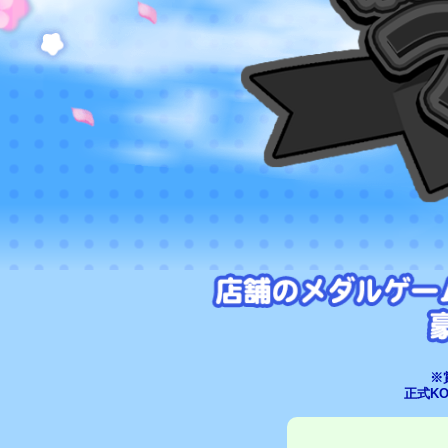
※
正式K