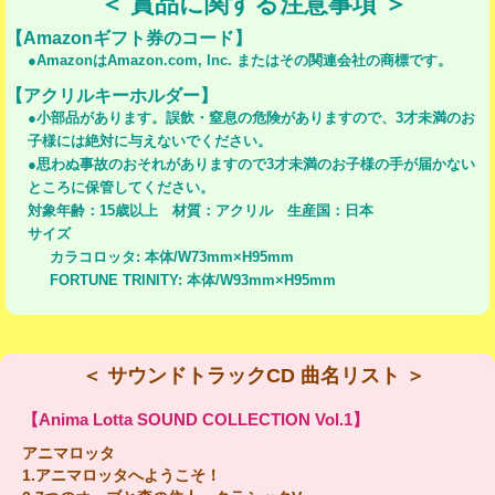
＜ 賞品に関する注意事項 ＞
【Amazonギフト券のコード】
●AmazonはAmazon.com, Inc. またはその関連会社の商標です。
【アクリルキーホルダー】
●小部品があります。誤飲・窒息の危険がありますので、3才未満のお
子様には絶対に与えないでください。
●思わぬ事故のおそれがありますので3才未満のお子様の手が届かない
ところに保管してください。
対象年齢：15歳以上 材質：アクリル 生産国：日本
サイズ
カラコロッタ: 本体/W73mm×H95mm
FORTUNE TRINITY: 本体/W93mm×H95mm
＜ サウンドトラックCD 曲名リスト ＞
【Anima Lotta SOUND COLLECTION Vol.1】
アニマロッタ
1.アニマロッタへようこそ！