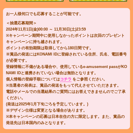
お一人様何口でも応募することが可能です。
＜抽選応募期間＞
2024年11
月
1
日(金)00:00
～ 11
月
30
日(土)23:59
※キャンペーン期間中に使用しなかったポイントは次回のプレゼント
キャンペーンに持ち越されます。
ポイントの有効期限は取得してから180日間です。
※賞品の発送にはKONAMI IDに登録されている住所、氏名、電話番号
が必要です。
登録情報に不備がある場合や、使用しているe-amusement passがKO
NAMI IDと連携されていない場合は無効となります。
個人情報の登録手順については
コチラ
をご参照ください。
※当選者の発表は、賞品の発送をもって代えさせていただきます。
電話やメールでの当選結果のご質問にはお答えできませんのでご了承
ください。
(発送は2025年1月下旬ごろを予定しています。)
※デザイン仕様は変更となる場合があります。
※本キャンペーンの応募は日本在住の方に限定します。また、賞品の
発送先は日本国内のみとなります。