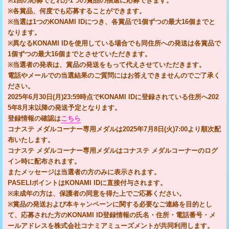
※1回の応募でどれか1つの賞品の抽選に応募できます。
※各賞品、何度でも応募することができます。
※当選は1つのKONAMI IDにつき、各賞品で1個ずつの最大16個までと
なります。
※異なるKONAMI IDを使用している場合でも同住所への発送は各賞品で
1個ずつの最大16個までとさせていただきます。
※当選者の発表は、賞品の発送をもって代えさせていただきます。
電話やメールでの当選結果のご質問にはお答えできませんのでご了承く
ださい。
2025年6月30日(月)23:59時点でKONAMI IDに登録されている住所へ202
5年8月末以降の発送予定となります。
登録情報の確認は
こちら
コナステ メダルコーナー専用メダルは2025年7月8日(火)7:00より順次配
布いたします。
コナステ メダルコーナー専用メダルはコナステ メダルコーナーのログ
イン時に配布されます。
またメッセージは当選者の方のみに表示されます。
PASELIポイントはKONAMI IDに直接付与されます。
※未成年の方は、保護者の同意を得た上でご応募ください。
※賞品の発送および本キャンペーンに関する必要なご連絡を目的とし
て、応募された方のKONAMI ID登録情報の氏名・住所・電話番号・メ
ールアドレスを株式会社コナミアミューズメントが共同利用します。