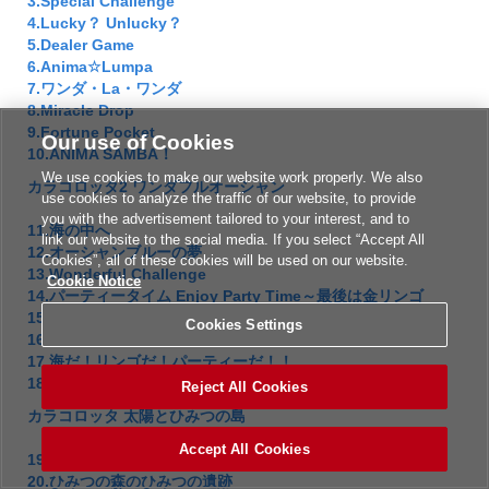
3.Special Challenge
4.Lucky？ Unlucky？
5.Dealer Game
6.Anima☆Lumpa
7.ワンダ・La・ワンダ
8.Miracle Drop
9.Fortune Pocket
Our use of Cookies
10.ANIMA SAMBA！
We use cookies to make our website work properly. We also
カラコロッタ2 ワンダフルオーシャン
use cookies to analyze the traffic of our website, to provide
you with the advertisement tailored to your interest, and to
11.海の中へ
link our website to the social media. If you select “Accept All
12.オーシャンブルーの夢
Cookies”, all of these cookies will be used on our website.
13.Wonderful Challenge
Cookie Notice
14.パーティータイム Enjoy Party Time～最後は金リンゴ
15.ワンダーチャンス ふぉーえーばー
Cookies Settings
16.Muchas Grasias
17.海だ！リンゴだ！パーティーだ！！
18.カラコロッタパラダイス
Reject All Cookies
カラコロッタ 太陽とひみつの島
Accept All Cookies
19.五色の光・遺跡の入口
20.ひみつの森のひみつの遺跡