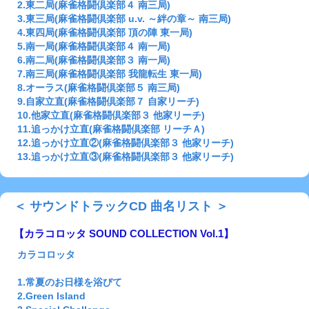
2.東二局(麻雀格闘倶楽部４ 南三局)
3.東三局(麻雀格闘倶楽部 u.v. ～絆の章～ 南三局)
4.東四局(麻雀格闘倶楽部 頂の陣 東一局)
5.南一局(麻雀格闘倶楽部４ 南一局)
6.南二局(麻雀格闘倶楽部３ 南一局)
7.南三局(麻雀格闘倶楽部 我龍転生 東一局)
8.オーラス(麻雀格闘倶楽部５ 南三局)
9.自家立直(麻雀格闘倶楽部７ 自家リーチ)
10.他家立直(麻雀格闘倶楽部３ 他家リーチ)
11.追っかけ立直(麻雀格闘倶楽部 リーチＡ)
12.追っかけ立直②(麻雀格闘倶楽部３ 他家リーチ)
13.追っかけ立直③(麻雀格闘倶楽部３ 他家リーチ)
＜ サウンドトラックCD 曲名リスト ＞
【カラコロッタ SOUND COLLECTION Vol.1】
カラコロッタ
1.常夏のお日様を浴びて
2.Green Island