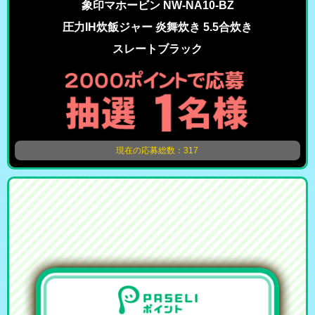
象印マホービン NW-NA10-BZ
圧力IH炊飯ジャー 炎舞炊き 5.5合炊き
スレートブラック
現在の応募総数：317