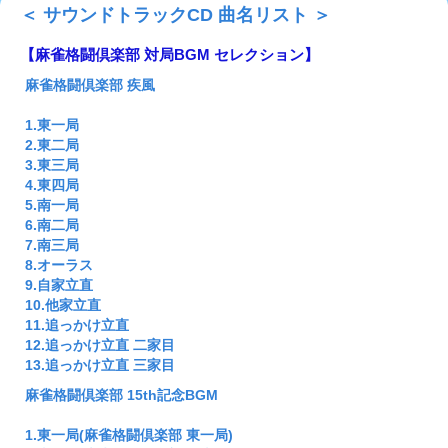
＜ サウンドトラックCD 曲名リスト ＞
【麻雀格闘倶楽部 対局BGM セレクション】
麻雀格闘倶楽部 疾風
1.東一局
2.東二局
3.東三局
4.東四局
5.南一局
6.南二局
7.南三局
8.オーラス
9.自家立直
10.他家立直
11.追っかけ立直
12.追っかけ立直 二家目
13.追っかけ立直 三家目
麻雀格闘倶楽部 15th記念BGM
1.東一局(麻雀格闘倶楽部 東一局)