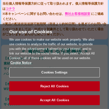
当社個人情報等保護方針に従って取り扱われます。個人情報等保護方針
は
コチラ
※本キャンペーンに関するお問い合わせは、
弊社お客様相談室
にご連絡
ください。
※賞品の配送状況追跡可能期間（発送より約90日間）を過ぎてのお問い合
わせにつきましては、サポート対象外として取り扱わせていただく場合
Our use of Cookies
がございます。あらかじめご了承ください。
We use cookies to make our website work properly. We also
use cookies to analyze the traffic of our website, to provide
you with the advertisement tailored to your interest, and to
＜ 賞品に関する注意事項 ＞
link our website to the social media. If you select “Accept All
Cookies”, all of these cookies will be used on our website.
【オリジナルトートバッグ】
Cookie Notice
素材：ポリエステル
サイズ：W300×H400mm（マチ無し）
Cookies Settings
ハンドル W25×L600mm×2本
【オリジナルBIGアクリルスタンド】
Reject All Cookies
W151×D54×H236mm
【オリジナルクリアファイル】
Accept All Cookies
サイズ：A4