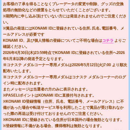
お客様の了承を得ることなくプレーデータの変更や削除、グッズの交換
処理の無効化などの措置をとらせていただくことがございます。
※期間内に申し込み頂けていない方には発送されませんのでご注意くださ
い。
※賞品の発送にはKONAMI IDに登録されている住所､氏名､電話番号、メ
ールアドレスが必要です
KONAMI ID、及び個人情報の登録についてご不明な場合は
コチラ
よりご
確認ください。
2026年4月30日(木)23:59時点でKONAMI IDに登録されている住所へ2026
年6月末以降の発送予定となります。
※コナステ メダルコーナー専用メダルは2026年5月12日(火)7:00 より順次
配布いたします。
※コナステ メダルコーナー専用メダルはコナステ メダルコーナーのログ
イン時に配布されます。
またメッセージは当選者の方のみに表示されます。
※PASELIポイントはKONAMI IDに直接付与されます。
※KONAMI ID登録情報（住所、氏名、電話番号、メールアドレス）に不
備があった場合や転送サービス等を利用したことで賞品が受け取れなか
った際の再送は受け付けておりませんのでご注意ください。
※KONAMI IDに登録されている住所が日本国外の場合無効となります。
※登録情報に不備がある場合、獲得権利は無効となります。