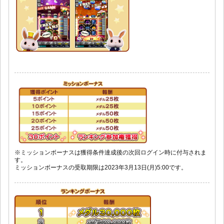
※ミッションボーナスは獲得条件達成後の次回ログイン時に付与されま
す。
ミッションボーナスの受取期限は2023年3月13日(月)5:00です。