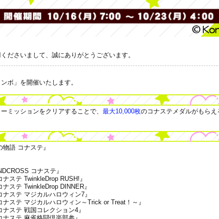
用くださいまして、誠にありがとうございます。
ャンボ」を開催いたします。
リーミッションをクリアすることで、
最大10,000枚
のコナステメダルがもらえ
の物語 コナステ』
DCROSS コナステ』
 TwinkleDrop RUSH!』
 TwinkleDrop DINNER』
コナステ マジカルハロウィン7』
テ マジカルハロウィン～Trick or Treat！～』
コナステ 戦国コレクション4』
コナステ 麻雀格闘倶楽部参』