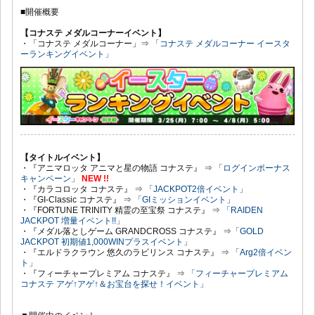
■開催概要
【コナステ メダルコーナーイベント】
・「コナステ メダルコーナー」⇒
「コナステ メダルコーナー イースタ
ーランキングイベント」
【タイトルイベント】
・『アニマロッタ アニマと星の物語 コナステ』 ⇒
「ログインボーナス
キャンペーン」
NEW !!
・『カラコロッタ コナステ』 ⇒
「JACKPOT2倍イベント」
・『GI-Classic コナステ』 ⇒
「GIミッションイベント」
・『FORTUNE TRINITY 精霊の至宝祭 コナステ』 ⇒
「RAIDEN
JACKPOT 増量イベント!!」
・『メダル落としゲーム GRANDCROSS コナステ』 ⇒
「GOLD
JACKPOT 初期値1,000WINプラスイベント」
・『エルドラクラウン 悠久のラビリンス コナステ』 ⇒
「Arg2倍イベン
ト」
・『フィーチャープレミアム コナステ』 ⇒
「フィーチャープレミアム
コナステ アゲ↑アゲ↑＆お宝台を探せ！イベント」